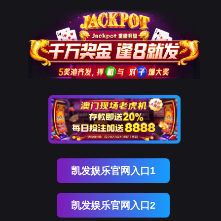
凯发娱乐官网入口1
凯发娱乐官网入口2