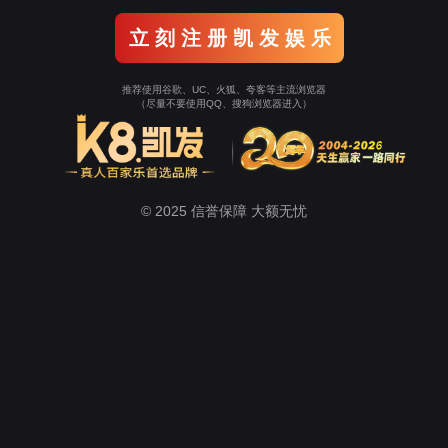
立 刻 注 册 凯 发 娱 乐
推荐使用谷歌、UC、火狐、夸客等主流浏览器
（尽量不要使用QQ、搜狗浏览器进入）
© 2025 信誉保障 大额无忧