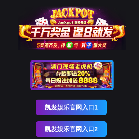
凯发娱乐官网入口1
凯发娱乐官网入口2