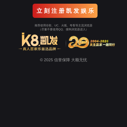
立 刻 注 册 凯 发 娱 乐
推荐使用谷歌、UC、火狐、夸客等主流浏览器
（尽量不要使用QQ、搜狗浏览器进入）
© 2025 信誉保障 大额无忧