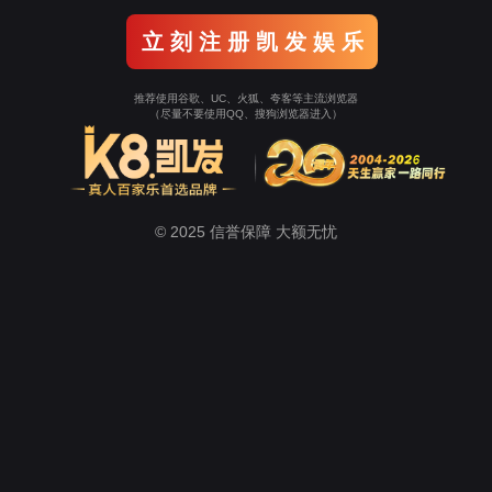
立 刻 注 册 凯 发 娱 乐
推荐使用谷歌、UC、火狐、夸客等主流浏览器
（尽量不要使用QQ、搜狗浏览器进入）
© 2025 信誉保障 大额无忧