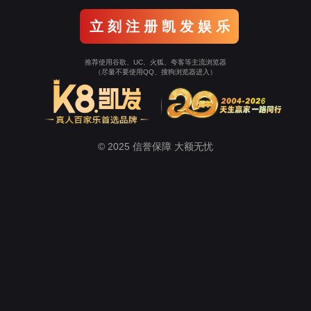
立 刻 注 册 凯 发 娱 乐
推荐使用谷歌、UC、火狐、夸客等主流浏览器
（尽量不要使用QQ、搜狗浏览器进入）
© 2025 信誉保障 大额无忧