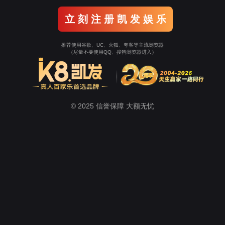
立 刻 注 册 凯 发 娱 乐
推荐使用谷歌、UC、火狐、夸客等主流浏览器
（尽量不要使用QQ、搜狗浏览器进入）
© 2025 信誉保障 大额无忧