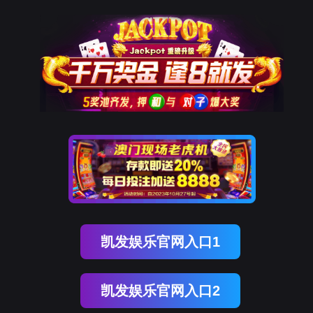
凯发娱乐官网入口1
凯发娱乐官网入口2