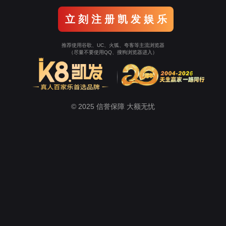
立 刻 注 册 凯 发 娱 乐
推荐使用谷歌、UC、火狐、夸客等主流浏览器
（尽量不要使用QQ、搜狗浏览器进入）
© 2025 信誉保障 大额无忧