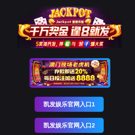
凯发娱乐官网入口1
凯发娱乐官网入口2